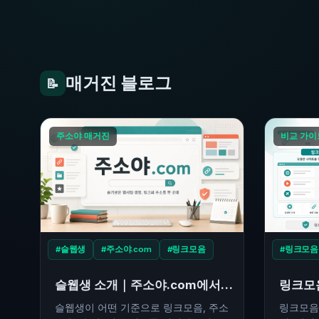
매거진 블로그
📝
주소야 매거진
비교 가이
#슬웹생
#주소야.com
#링크모음
#링크모음
슬웹생 소개｜주소야.com에서
링크모음
링크모음과 주소모음을 읽는 방법
활용법,
슬웹생이 어떤 기준으로 링크모음, 주소
링크모음