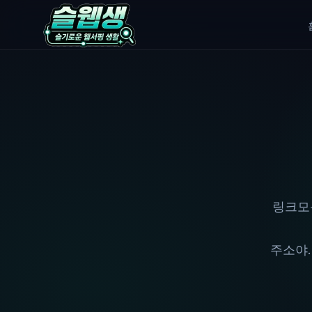
링크모
주소야.