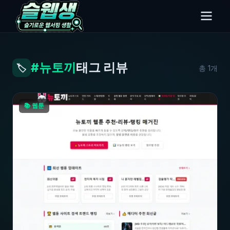
#뉴토끼
태그 리뷰
🏷️
총 1개
📚 웹툰