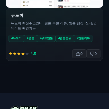
뉴토끼
뉴토끼 최신주소안내, 웹툰 추천 리뷰, 웹툰 랭킹, 신작/업
데이트 확인가능
#뉴토끼
#웹툰
#무료웹툰
#웹툰순위
#웹툰리뷰
★
★
★
★
★
4.0
0
0